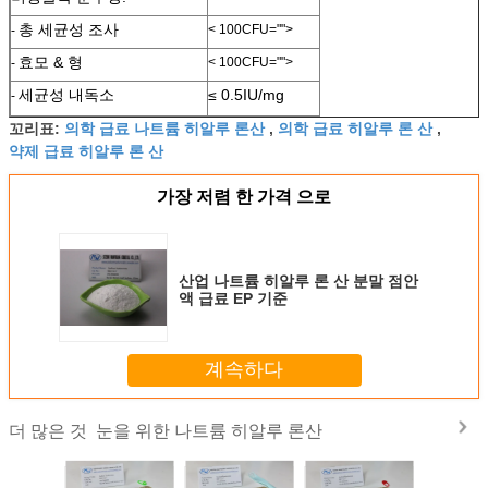
총 세균성 조사
< 100CFU="">
-
효모 & 형
< 100CFU="">
-
세균성 내독소
≤ 0.5IU/mg
-
의학 급료 나트륨 히알루 론산
의학 급료 히알루 론 산
꼬리표:
,
,
약제 급료 히알루 론 산
가장 저렴 한 가격 으로
산업 나트륨 히알루 론 산 분말 점안
액 급료 EP 기준
계속하다
눈을 위한 나트륨 히알루 론산
더 많은 것