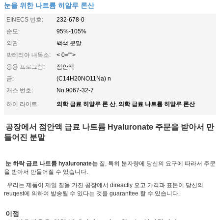
눈을 위한 나트륨 히알루 론산
EINECS 번호:
232-678-0
순도:
95%-105%
외관:
백색 분말
박테리아 내독소:
< 0="">
응용 프로그램:
점안액
금:
(C14H20NO11Na) n
캐스 번호:
No.9067-32-7
의학 급료 히알루 론 산
의학 급료 나트륨 히알루 론산
하이 라이트:
,
공장에서 점안액 급료 나트륨 Hyaluronate 주문을 받아서 만
들어진 분말
눈 하락 급료 나트륨 hyaluronate는
질, 특히 분자량에 당신의 요구에 따라서 주문
을 받아서 만들어질 수 있습니다.
우리는 제품이 제일 질을 가진 공장에서 direactly 오고 가격과 표본이 당신의
reuqest에 의하여 발송될 수 있다는 것을 guaranttee 할 수 있습니다.
이점