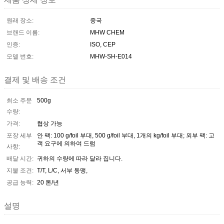
원래 장소:
중국
브랜드 이름:
MHW CHEM
인증:
ISO, CEP
모델 번호:
MHW-SH-E014
결제 및 배송 조건
최소 주문
500g
수량:
가격:
협상 가능
포장 세부
안 팩: 100 g/foil 부대, 500 g/foil 부대, 1개의 kg/foil 부대; 외부 팩: 고
객 요구에 의하여 드럼
사항:
배달 시간:
귀하의 수량에 따라 달라 집니다.
지불 조건:
T/T, L/C, 서부 동맹,
공급 능력:
20 톤/년
설명