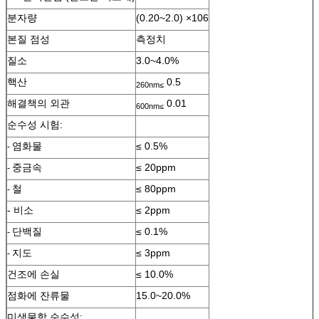
분자량
(0.20~2.0) ×106
본질 점성
측정치
질소
3.0~4.0%
핵산
0.5
260nm≤
해결책의 외관
0.01
600nm≤
순수성 시험:
염화물
≤ 0.5%
-
중금속
≤ 20ppm
-
철
≤ 80ppm
-
- 비소
≤ 2ppm
단백질
≤ 0.1%
-
지도
≤ 3ppm
-
건조에 손실
≤ 10.0%
점화에 잔류물
15.0~20.0%
미생물학 순수성: