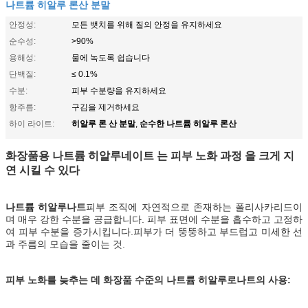
나트륨 히알루 론산 분말
안정성:
모든 뱃치를 위해 질의 안정을 유지하세요
순수성:
>90%
용해성:
물에 녹도록 쉽습니다
단백질:
≤ 0.1%
수분:
피부 수분량을 유지하세요
항주름:
구김을 제거하세요
히알루 론 산 분말
순수한 나트륨 히알루 론산
하이 라이트:
,
화장품용 나트륨 히알루네이트 는 피부 노화 과정 을 크게 지
연 시킬 수 있다
나트륨 히알루나트
피부 조직에 자연적으로 존재하는 폴리사카리드이
며 매우 강한 수분을 공급합니다. 피부 표면에 수분을 흡수하고 고정하
여 피부 수분을 증가시킵니다.피부가 더 뚱뚱하고 부드럽고 미세한 선
과 주름의 모습을 줄이는 것.
피부 노화를 늦추는 데 화장품 수준의 나트륨 히알루로나트의 사용: