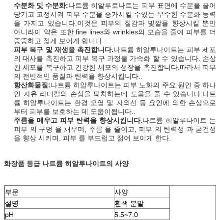
수분화 및 수분화:
나트륨 히알루로나트는 피부 표면에 수분을 끌어
당기고 고정시켜 피부 수분을 증가시킬 수있는 우수한 수분화 능력
을 가지고 있습니다.이것은 피부의 질감과 빛깔을 향상시킬 뿐만
아니라이 약은 또한 fine lines와 wrinkles의 모습을 줄여 피부를 더
뚱뚱하고 젊게 보이게 합니다.
피부 복구 및 재생을 촉진합니다.
나트륨 히알루나이트는 피부 세포
의 대사를 촉진하고 피부 복구 과정을 가속화 할 수 있습니다. 손상
된 세포를 복구하고 건강한 세포의 성장을 촉진합니다.따라서 피부
의 전반적인 품질과 탄력을 향상시킵니다..
항산화물질:
나트륨 히알루나이트는 피부 노화의 주요 원인 중 하나
인 자유 라디칼의 손상을 퇴치하는데 도움을 줄 수 있습니다.나트
륨 히알루나이트는 환경 오염 및 자외선 등 요인에 의한 손상으로
부터 피부를 보호하는 데 도움이됩니다..
주름을 메우고 피부 탄력을 향상시킵니다.
나트륨 히알루나이트 는
피부 의 구멍 을 채우며, 주름 을 줄이고, 피부 의 탄력성 과 굳건성
을 향상 시키며, 피부 를 부드럽고 젊어 보이게 한다.
화장품 등급 나트륨 히알루나이트의 사양
부문
사양
설명
흰색 분말
pH
5.5~7.0