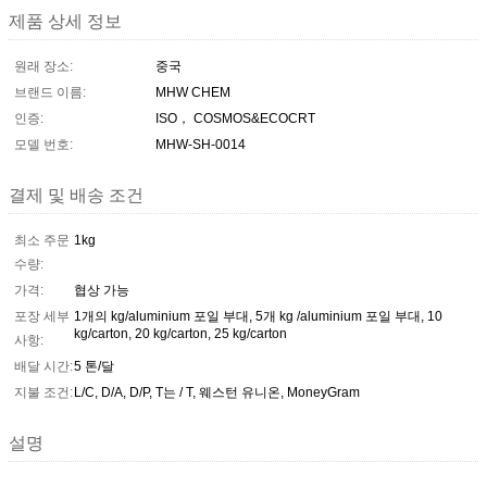
제품 상세 정보
원래 장소:
중국
브랜드 이름:
MHW CHEM
인증:
ISO， COSMOS&ECOCRT
모델 번호:
MHW-SH-0014
결제 및 배송 조건
최소 주문
1kg
수량:
가격:
협상 가능
포장 세부
1개의 kg/aluminium 포일 부대, 5개 kg /aluminium 포일 부대, 10
kg/carton, 20 kg/carton, 25 kg/carton
사항:
배달 시간:
5 톤/달
지불 조건:
L/C, D/A, D/P, T는 / T, 웨스턴 유니온, MoneyGram
설명