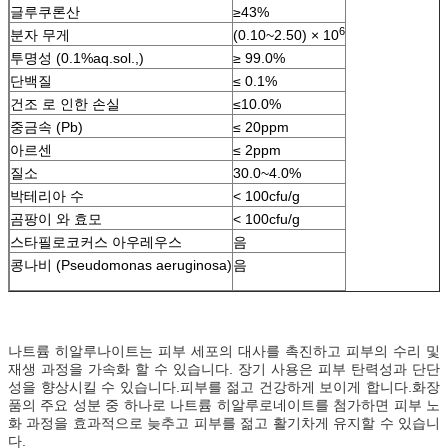
글루쿠론산
≥43%
6
분자 무게
(0.10~2.50) × 10
투명성 (0.1%aq.sol.,)
≥ 99.0%
단백질
≤ 0.1%
건조 로 인한 손실
≤10.0%
중금속 (Pb)
≤ 20ppm
아르센
≤ 2ppm
질소
30.0~4.0%
박테리아 수
< 100cfu/g
곰팡이 와 효모
< 100cfu/g
스타필로코커스 아우레우스
음
콩나비 (Pseudomonas aeruginosa)
음
나트륨 히알루나이트는 피부 세포의 대사를 촉진하고 피부의 수리 및
재생 과정을 가속화 할 수 있습니다. 장기 사용은 피부 탄력성과 단단
성을 향상시킬 수 있습니다.피부를 젊고 건강하게 보이게 합니다.화장
품의 주요 성분 중 하나로 나트륨 히알루로네이트를 첨가하면 피부 노
화 과정을 효과적으로 늦추고 피부를 젊고 활기차게 유지할 수 있습니
다.