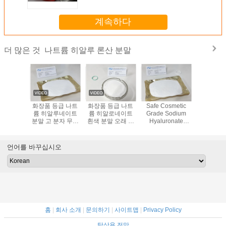
계속하다
나트륨 히알루 론산 분말
더 많은 것
 화장품
화장품 등급 나트
화장품 등급 나트
Safe Cosmetic
Moistur
히알루로나
륨 히알루네이트
륨 히알로네이트
Grade Sodium
Ingredient
 CAS
분말 고 분자 무게
흰색 분말 오래 지
Hyaluronate
Hyalur
-32-7
우수한 수분 보유
속되는 수분
Powder No
White P
Animal Origin
Cosmetic
Ingredients
언어를 바꾸십시오
홈
|
회사 소개
|
문의하기
|
사이트맵
|
Privacy Policy
탁상용 전망