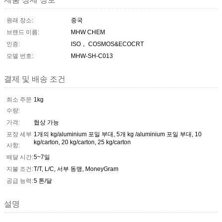
원래 장소:
중국
브랜드 이름:
MHW CHEM
인증:
ISO， COSMOS&ECOCRT
모델 번호:
MHW-SH-C013
결제 및 배송 조건
최소 주문
1kg
수량:
가격:
협상 가능
포장 세부
1개의 kg/aluminium 포일 부대, 5개 kg /aluminium 포일 부대, 10
kg/carton, 20 kg/carton, 25 kg/carton
사항:
배달 시간:
5~7일
지불 조건:
T/T, L/C, 서부 동맹, MoneyGram
공급 능력:
5 톤/달
설명