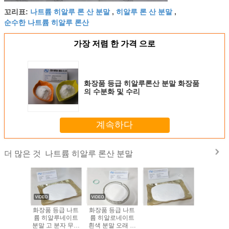
나트륨 히알루 론 산 분말
히알루 론 산 분말
꼬리표:
,
,
순수한 나트륨 히알루 론산
가장 저렴 한 가격 으로
화장품 등급 히알루론산 분말 화장품
의 수분화 및 수리
계속하다
나트륨 히알루 론산 분말
더 많은 것
 화장품
화장품 등급 나트
화장품 등급 나트
히알루로나
륨 히알루네이트
륨 히알로네이트
 CAS
분말 고 분자 무게
흰색 분말 오래 지