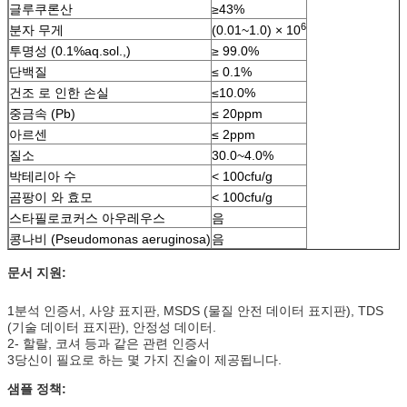
글루쿠론산
≥43%
6
분자 무게
(0.01~1.0) × 10
투명성 (0.1%aq.sol.,)
≥ 99.0%
단백질
≤ 0.1%
건조 로 인한 손실
≤10.0%
중금속 (Pb)
≤ 20ppm
아르센
≤ 2ppm
질소
30.0~4.0%
박테리아 수
< 100cfu/g
곰팡이 와 효모
< 100cfu/g
스타필로코커스 아우레우스
음
콩나비 (Pseudomonas aeruginosa)
음
문서 지원:
1분석 인증서, 사양 표지판, MSDS (물질 안전 데이터 표지판), TDS
(기술 데이터 표지판), 안정성 데이터.
2- 할랄, 코셔 등과 같은 관련 인증서
3당신이 필요로 하는 몇 가지 진술이 제공됩니다.
샘플 정책: