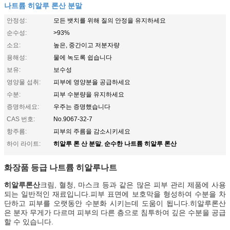
나트륨 히알루 론산 분말
안정성:
모든 뱃치를 위해 질의 안정을 유지하세요
순수성:
>93%
소요:
높은, 중간이고 저분자량
용해성:
물에 녹도록 쉽습니다
보유:
보수성
영양물 섭취:
피부에 영양분을 공급하세요
수분:
피부 수분량을 유지하세요
증명하세요:
우주는 증명했습니다
CAS 번호:
No.9067-32-7
항주름:
피부의 주름을 감소시키세요
히알루 론 산 분말
순수한 나트륨 히알루 론산
하이 라이트:
,
화장품 등급 나트륨 히알루나트
히알루론산
크림, 혈청, 마스크 등과 같은 많은 피부 관리 제품에 사용
되는 일반적인 재료입니다.피부 표면에 보호막을 형성하여 수분을 차
단하고 피부를 오랫동안 수분화 시키는데 도움이 됩니다.히알루론산
은 분자 무게가 다르며 피부의 다른 층으로 침투하여 깊은 수분을 공급
할 수 있습니다.