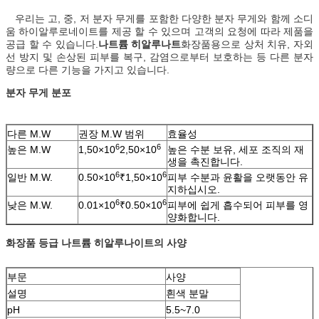
우리는 고, 중, 저 분자 무게를 포함한 다양한 분자 무게와 함께 소디
움 하이알루로네이트를 제공 할 수 있으며 고객의 요청에 따라 제품을
공급 할 수 있습니다.
나트륨 히알루나트
화장품용으로 상처 치유, 자외
선 방지 및 손상된 피부를 복구, 감염으로부터 보호하는 등 다른 분자
량으로 다른 기능을 가지고 있습니다.
분자 무게 분포
다른 M.W
권장 M.W 범위
효율성
6
6
높은 M.W
1,50×10
2,50×10
높은 수분 보유, 세포 조직의 재
생을 촉진합니다.
6
6
일반 M.W.
0.50×10
₹1,50×10
피부 수분과 윤활을 오랫동안 유
지하십시오.
6
6
낮은 M.W.
0.01×10
₹0.50×10
피부에 쉽게 흡수되어 피부를 영
양화합니다.
화장품 등급 나트륨 히알루나이트의 사양
부문
사양
설명
흰색 분말
pH
5.5~7.0